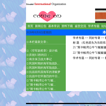
·
International
·Organization
Jcwater
首页
|
新闻公告
|
基本常识
|
资料下载
|
鉴赏交流
|
学术专题
|
论
2026年8月6日星期四
学术专题
>>
同好专著
>>
□ 本栏最新文章::.
标 题 （红色箭头为当前
21.“斯卡帕湾公牛”U艇
□
《空军勋奖章》设计稿
22.“斯卡帕湾公牛”U艇
□
庆祝9.3胜利日： ...
学术专题
>>
同好专著
>>
□
南京保卫战大事记
□
民国时期的海军陆战队...
□
民国时期的海军陆战队...
□
抗战前民国海军的潜艇梦
□
抗战中壮怀激烈的中日...
□
“斯卡帕湾公牛”U艇...
□
“斯卡帕湾公牛”U艇...
□
“斯卡帕湾公牛”U艇...