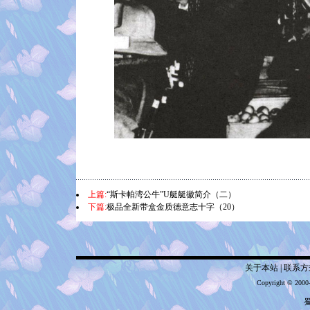
上篇:
“斯卡帕湾公牛”U艇艇徽简介（二）
下篇:
极品全新带盒金质德意志十字（20）
关于本站
|
联系方
Copyright © 2000
蜀