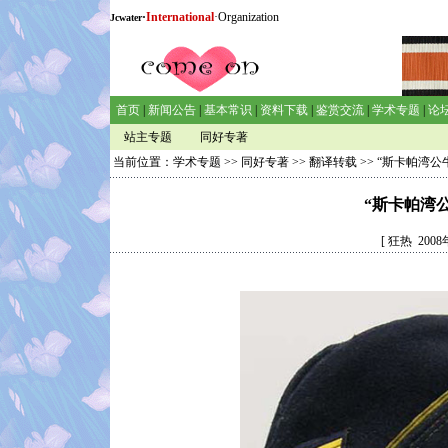
·
International
·Organization
Jcwater
首页
|
新闻公告
|
基本常识
|
资料下载
|
鉴赏交流
|
学术专题
|
论
站主专题
同好专著
当前位置：
学术专题
>>
同好专著
>>
翻译转载
>> “斯卡帕湾
“斯卡帕湾
[ 狂热 20