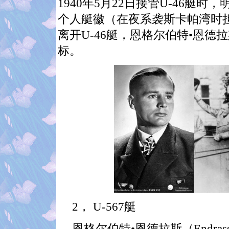
1940
年
5
月
22
日接管
U-46
艇时，明
个人艇徽（在夜系袭斯卡帕湾时
离开
U-46
艇，恩格尔伯特•恩德拉
标。
2
，
U-567
艇
恩格尔伯特•恩德拉斯（
Endras