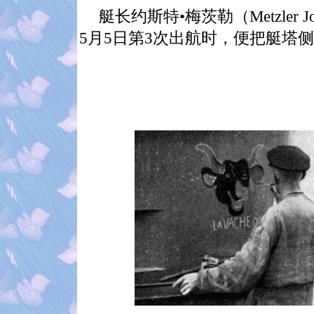
艇长约斯特•梅茨勒（
Metzler J
5
月
5
日第
3
次出航时，便把艇塔侧