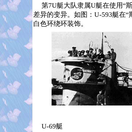
第
7U
艇大队隶属
U
艇在使用“
差异的变异。如图：
U-593
艇在“
白色环绕环装饰。
U-69
艇