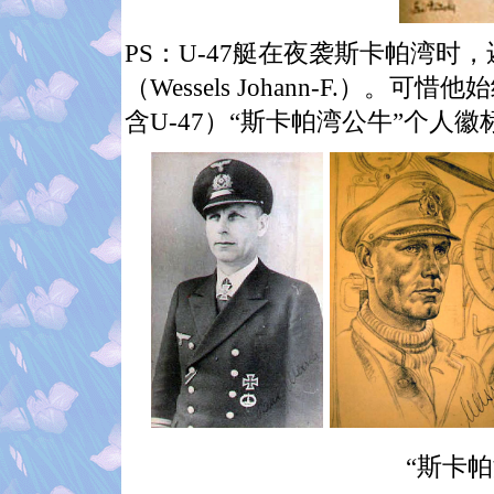
PS
：
U-47
艇在夜袭斯卡帕湾时，
（
Wessels Johann-F.
）。可惜他始
含
U-47
）“斯卡帕湾公牛”个人徽
“斯卡