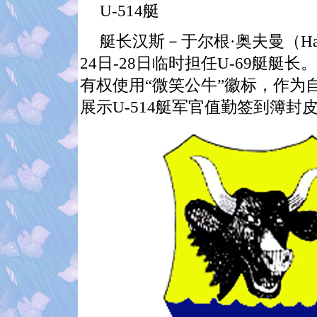
U-514
艇
艇长汉斯－于尔根·奥夫曼（
Ha
24
日
-28
日临时担任
U-69
艇艇长。
有权使用“微笑公牛”徽标，作为
展示
U-514
艇军官值勤签到簿封