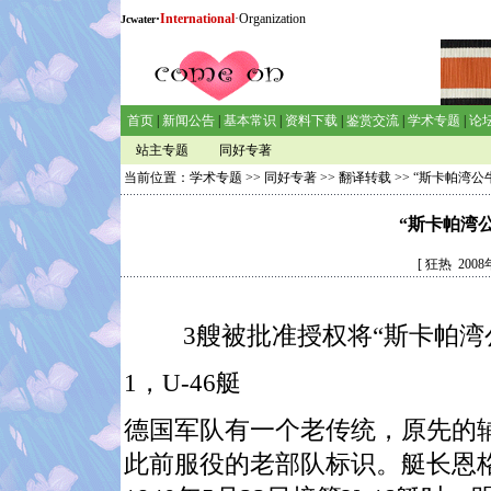
·
International
·Organization
Jcwater
首页
|
新闻公告
|
基本常识
|
资料下载
|
鉴赏交流
|
学术专题
|
论
站主专题
同好专著
当前位置：
学术专题
>>
同好专著
>>
翻译转载
>> “斯卡帕湾
“斯卡帕湾
[ 狂热 20
3艘被批准授权将“斯卡帕湾
1
，
U-46
艇
德国军队有一个老传统，原先的
此前服役的老部队标识。艇长恩