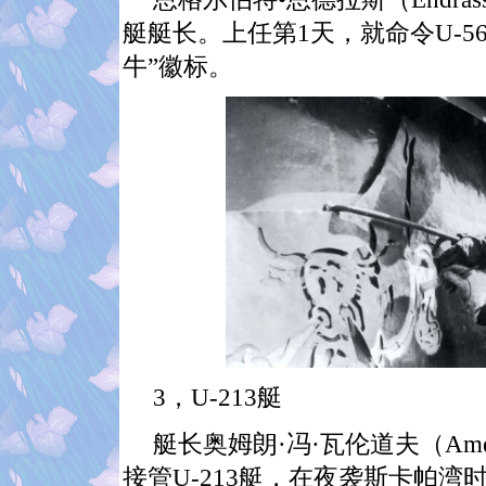
艇艇长。上任第
1
天，就命令
U-5
牛”徽标。
3
，
U-213
艇
艇长奥姆朗·冯·瓦伦道夫（
Ame
接管
U-213
艇，在夜袭斯卡帕湾