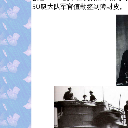
5U
艇大队军官值勤签到簿封皮。