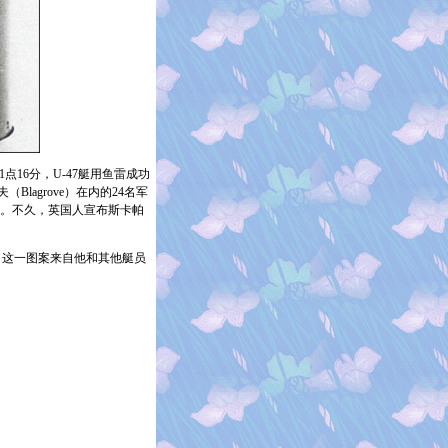
1
点
16
分，
U-47
艇用鱼雷成功
夫（
Blagrove
）在内的
24
名军
。不久，英国人宣布斯卡帕
，这一图案来自他和其他艇员