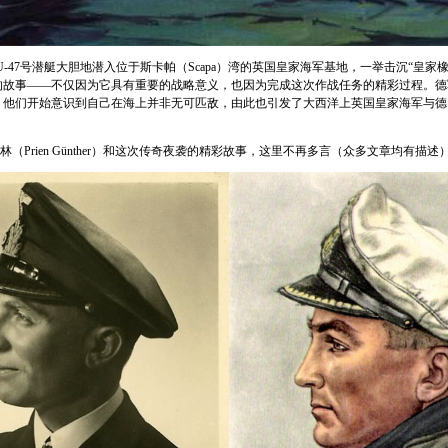
U-47
号潜艇大胆地潜入位于斯卡帕（
Scapa
）湾的英国皇家海军基地，一举击沉“皇家橡
的故事——不仅因为它具有重要的战略意义，也因为完成这次作战任务的精彩过程。德
，他们开始意识到自己在海上并非无可匹敌，由此也引发了大西洋上英国皇家海军与德
普林（
Prien G
ü
nther
）和这次传奇夜袭的精彩故事，这里不再多言（众多文章均有描述