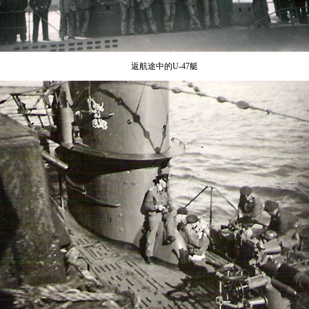
返航途中的
U-47
艇