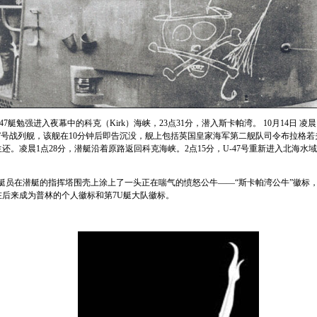
47
艇勉强进入夜幕中的科克（
Kirk
）海峡，
23
点
31
分，潜入斯卡帕湾。
10
月
14
日
凌晨
”号战列舰，该舰在
10
分钟后即告沉没，舰上包括英国皇家海军第二舰队司令布拉格若
生还。凌晨
1
点
28
分，潜艇沿着原路返回科克海峡。
2
点
15
分，
U-47
号重新进入北海水域
艇员在潜艇的指挥塔围壳上涂上了一头正在喘气的愤怒公牛——“斯卡帕湾公牛”徽标
在后来成为普林的个人徽标和第
7U
艇大队徽标。