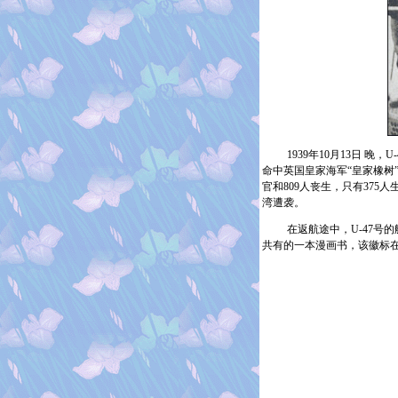
1939
年
10
月
13
日
晚，
U-
命中英国皇家海军“皇家橡树
官和
809
人丧生，只有
375
人
湾遭袭。
在返航途中，
U-47
号的
共有的一本漫画书，该徽标