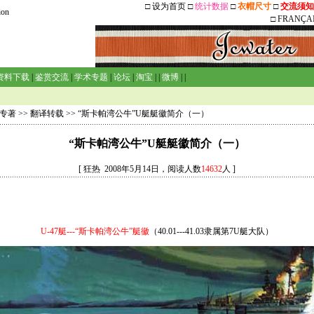
□
设为首页
□
统计数据
□
衣帽尺寸
□
交流须知
ion
□
FRANÇA
资料下载
|
鉴赏交流
|
学术专题
|
论坛
|
淘宝
| |
微博
| |
专著
>>
翻译转载
>> “斯卡帕湾公牛”U艇艇徽简介（一）
“斯卡帕湾公牛”U艇艇徽简介（一）
[ 狂热 2008年5月14日，阅读人数
14632
人 ]
U-47
艇
---
“斯卡帕湾公牛”艇徽
（
40.01---41.03
隶属第
7U
艇大队）