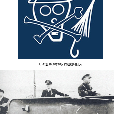
U-47
艇
1939
年
10
月前巡航时照片