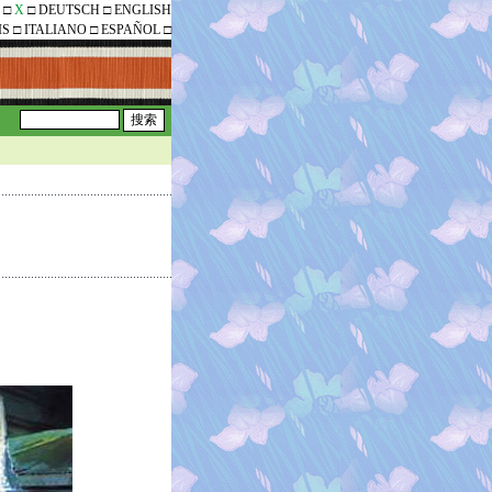
□
X
□
DEUTSCH
□
ENGLISH
IS
□
ITALIANO
□
ESPAÑOL
□