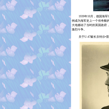
1939
年
10
月，德国海军
例成为海军史上一个传奇般
大地撼动了当时的英国政府
激烈斗争。
关于
U-47
艇长京特尔•