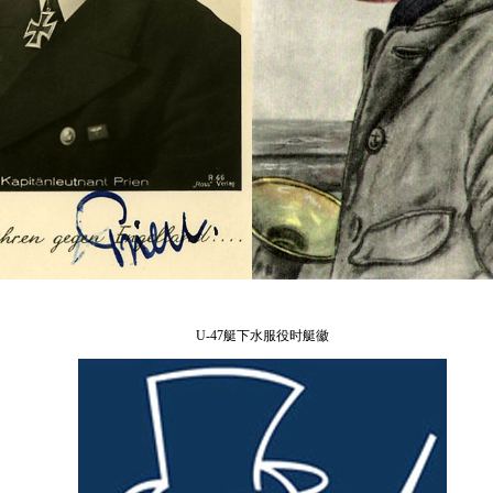
U-47
艇下水服役时艇徽