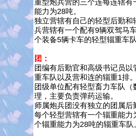
重型炮兵营的三个连每连辖有
能力为28吨。
独立营辖有自己的轻型后勤和
兵营辖有一个配有9辆双驾马
个装备5辆卡车的轻型辎重车
团：
团编有后勤官和高级书记员以
重车队以及营和连的辎重1排
团级单位配有轻型畜力车队（
理，主要负责弹药运输。
师属炮兵团没有独立的团属后
每个轻型营辖有一个辎重能力
个辎重能力为28吨的辎重车队