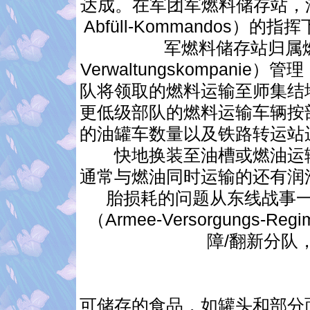
达成。在军团军燃料储存站，油料在
Abfüll-Kommandos
军燃料储存站归属燃料管理
Verwaltungskompan
队将领取的燃料运输至师集结
更低级部队的燃料运输车辆按
的油罐车数量以及铁路转运站
快地换装至油槽或燃油运
通常与燃油同时运输的还有润
胎损耗的问题从东线战事
（Armee-Versorgungs-
障/翻新分队
可储存的食品，如罐头和部分