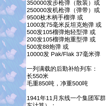
350000发步枪弹（散装）或
250000发机枪弹（弹带）或
9500枚木柄手榴弹 或
1000发75毫米反坦克炮弹 或
500发105榴弹炮轻型弹 或
200发105榴弹炮重型弹 或
500发88炮弹 或
10000发 Pak/Flak 37毫米弹
一列满载的后勤补给列车：
长550米
毛重850吨，净重500吨
1941年11月东线一个集团
车计算）：