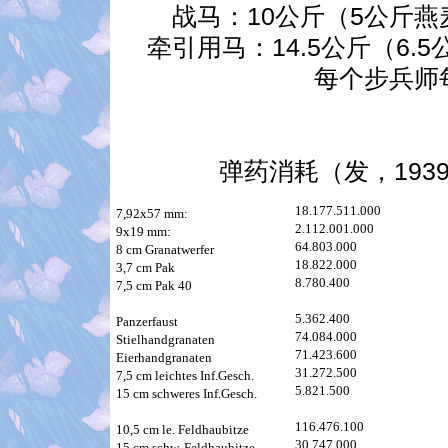
战马：10公斤（5公斤燕麦
牵引用马：14.5公斤（6.
每个步兵师
弹药消耗（发，1939
18.177.511.000
7,92x57 mm:
2.112.001.000
9x19 mm:
64.803.000
8 cm Granatwerfer
18.822.000
3,7 cm Pak
8.780.400
7,5 cm Pak 40
5.362.400
Panzerfaust
74.084.000
Stielhandgranaten
71.423.600
Eierhandgranaten
31.272.500
7,5 cm leichtes Inf.Gesch.
5.821.500
15 cm schweres Inf.Gesch.
116.476.100
10,5 cm le. Feldhaubitze
30.747.000
15 cm schw. Feldhaubitze