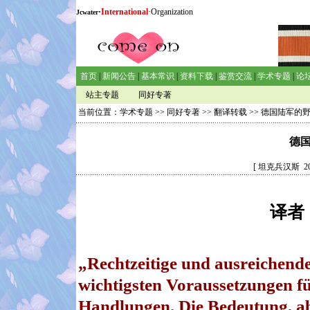
·
International
·Organization
Jcwater
首页
|
新闻公告
|
基本常识
|
资料下载
|
鉴赏交流
|
学术专题
|
论
站主专题
同好专著
当前位置：
学术专题
>>
同好专著
>>
翻译转载
>> 德国陆军的
德
[ 坦克兵汉斯 
译者
„Rechtzeitige und ausreichende
wichtigsten Voraussetzungen fü
Handlungen. Die Bedeutung, ab