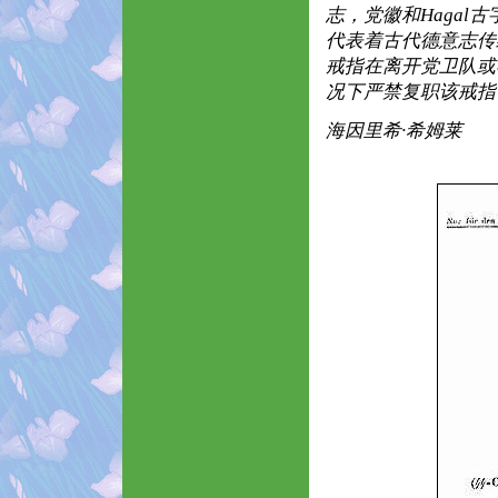
志，党徽和Hagal
代表着古代德意志传
戒指在离开党卫队或
况下严禁复职该戒指
海因里希·希姆莱