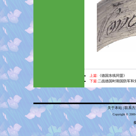
上篇:
《德国东线同盟》
下篇:
二战德国时期国防军和
关于本站
|
联系方
Copyright © 2000
蜀