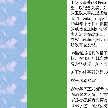
卫队人事处(SS Pers
堡，以纪念死者。如
党卫队人事处退还给城堡。
des Totenkop
1944年下令停止骷
的戒指被送回到骷髅
主人遗失在战场上。
在Wewelsbur
还没有被发现。
SS骷髅戒指具体授
指。在1939年规
有资格获得，又大约生产
以下斜体字部分是S
SS全国总指挥
我向阁下正式授予S
我们兄弟之情、同志
戒指都提醒我们要有
人的字迹，民族历史