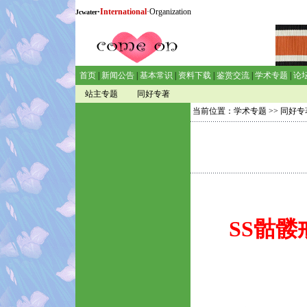
·
International
·Organization
Jcwater
首页
|
新闻公告
|
基本常识
|
资料下载
|
鉴赏交流
|
学术专题
|
论
站主专题
同好专著
当前位置：
学术专题
>>
同好专
SS骷髅戒指