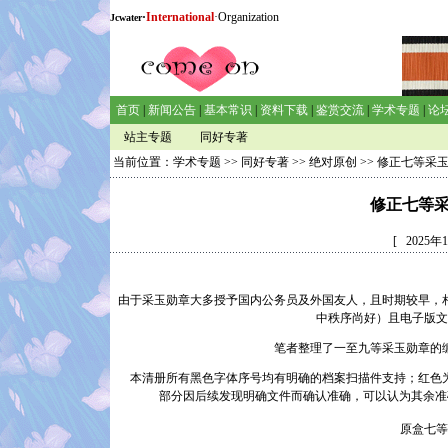
·
International
·Organization
Jcwater
首页
|
新闻公告
|
基本常识
|
资料下载
|
鉴赏交流
|
学术专题
|
论
站主专题
同好专著
当前位置：
学术专题
>>
同好专著
>>
绝对原创
>> 修正七等采
修正七等
[ 2025
由于采玉勋章大多授予国内公务员及外国友人，且时期较早，
中秩序尚好）且电子版文
笔者整理了一至九等采玉勋章的
本清册所有黑色字体序号均有明确的档案扫描件支持；红色为
部分因后续发现明确文件而确认准确，可以认为其余准
原盒七等