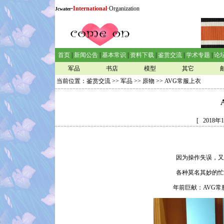
·
International
·Organization
Jcwater
首页
|
新闻公告
|
基本常识
|
资料下载
|
鉴赏交流
|
学术专题
|
论
军品
书店
模型
其它
当前位置：
鉴赏交流
>>
军品
>>
原物
>> AVG常服上衣
[ 2018
因为操作失误，又
各种莫名其妙的忙
年前巨献：AVG