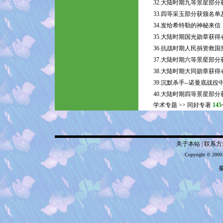
32.大陆时期九等景星部
33.四等采玉部分获颁名单
34.发给希特勒的神秘来信
35.大陆时期国光勋章获
36.抗战时期人民捐资救
37.大陆时期六等景星部
38.大陆时期大同勋章获
39.沉默杀手--诺曼底战
40.大陆时期四等景星部
学术专题
>>
同好专著
145
关于本站
|
联系方
Copyright © 2000
蜀