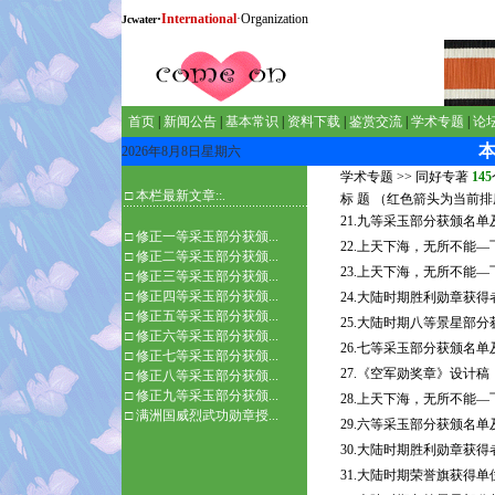
·
International
·Organization
Jcwater
首页
|
新闻公告
|
基本常识
|
资料下载
|
鉴赏交流
|
学术专题
|
论
2026年8月8日星期六
学术专题
>>
同好专著
145
□ 本栏最新文章::.
标 题 （红色箭头为当前
21.九等采玉部分获颁名单
□
修正一等采玉部分获颁...
22.上天下海，无所不能
□
修正二等采玉部分获颁...
23.上天下海，无所不能
□
修正三等采玉部分获颁...
□
修正四等采玉部分获颁...
24.大陆时期胜利勋章获得者名
□
修正五等采玉部分获颁...
25.大陆时期八等景星部
□
修正六等采玉部分获颁...
26.七等采玉部分获颁名单
□
修正七等采玉部分获颁...
27.《空军勋奖章》设计稿
□
修正八等采玉部分获颁...
□
修正九等采玉部分获颁...
28.上天下海，无所不能
□
满洲国威烈武功勋章授...
29.六等采玉部分获颁名单
30.大陆时期胜利勋章获得者名
31.大陆时期荣誉旗获得