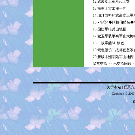
12.武装党卫军M36上衣
13.海军士官常服一套
14.HBT面料的武装党卫军
15.●※◎§◆阿拉伯酷装◆
16.国防军猎兵山地帽
17.党卫军装甲兵军官大檐
18.二战霉菌M1钢盔
19.素色版仿二战德盔盔
20.新版非洲军陆军山地帽
鉴赏交流
>>
已交流回顾
>
关于本站
|
联系方
Copyright © 2000
蜀