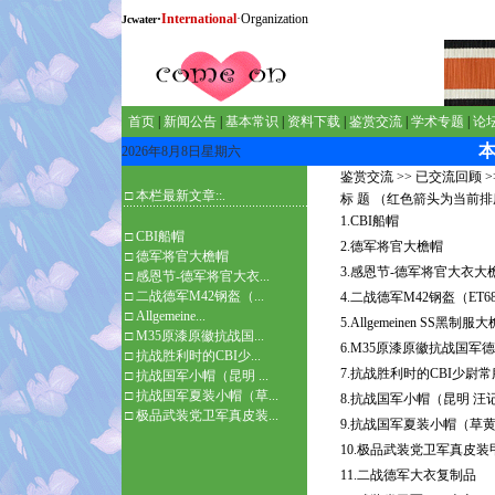
·
International
·Organization
Jcwater
首页
|
新闻公告
|
基本常识
|
资料下载
|
鉴赏交流
|
学术专题
|
论
2026年8月8日星期六
鉴赏交流
>>
已交流回顾
>
□ 本栏最新文章::.
标 题 （红色箭头为当前
1.CBI船帽
□
CBI船帽
2.德军将官大檐帽
□
德军将官大檐帽
3.感恩节-德军将官大衣
□
感恩节-德军将官大衣...
□
二战德军M42钢盔（...
4.二战德军M42钢盔（ET6
□
Allgemeine...
5.Allgemeinen SS黑制
□
M35原漆原徽抗战国...
6.M35原漆原徽抗战国军德
□
抗战胜利时的CBI少...
7.抗战胜利时的CBI少尉常
□
抗战国军小帽（昆明 ...
□
抗战国军夏装小帽（草...
8.抗战国军小帽（昆明 汪
□
极品武装党卫军真皮装...
9.抗战国军夏装小帽（草
10.极品武装党卫军真皮装
11.二战德军大衣复制品