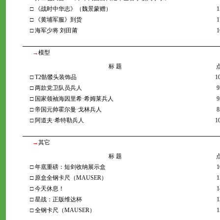
□
《战时中华志》（魏景蒙赠）
1
□
《黄埔军服》到货
1
□
海军少将 刘田莆
1
→
模型
标 题
□
T2骷髅头装饰品
1
□
两款党卫队员兵人
9
□
国家领袖海因里希·希姆莱兵人
9
□
帝国元帅霍尔曼·戈林兵人
8
□
阿道夫·希特勒兵人
1
→
其它
标 题
□
年底重磅：短剑收纳展示盒
1
□
原盒全钢卡尺（MAUSER）
1
□
今天休息！
1
□
星战：正版维达杯
1
□
全钢卡尺（MAUSER）
1