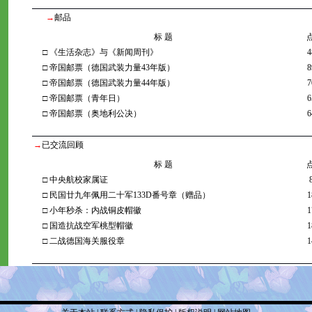
→
邮品
标 题
□
《生活杂志》与《新闻周刊》
4
□
帝国邮票（德国武装力量43年版）
8
□
帝国邮票（德国武装力量44年版）
7
□
帝国邮票（青年日）
6
□
帝国邮票（奥地利公决）
6
→
已交流回顾
标 题
□
中央航校家属证
□
民国廿九年佩用二十军133D番号章（赠品）
1
□
小年秒杀：内战铜皮帽徽
1
□
国造抗战空军桃型帽徽
1
□
二战德国海关服役章
1