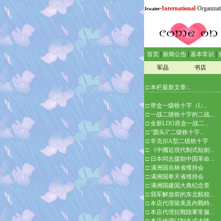
·
International
·Organizat
Jcwater
首页
|
新闻公告
|
基本常识
|
军品
书店
□ 本栏最新文章::.
□
带盒一级铁十字（L/...
□
一战二级铁十字的二战...
□
全新LDO原盒一战二...
□
“圆头3”二级铁十字...
□
辛克尔A型二级铁十字
□
《中國近現代制式短劍...
□
日本同志援助中国革命...
□
满洲国吉林省维持会
□
满洲国奉天省维持会
□
满洲国建国大典纪念章
□
我军解放前的东北航校...
□
本店代理留美及內戰時...
□
本店代理抗戰陸軍常服...