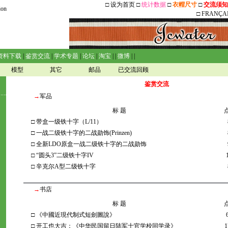
□
设为首页
□
统计数据
□
衣帽尺寸
□
交流须知
ion
□
FRANÇA
资料下载
|
鉴赏交流
|
学术专题
|
论坛
|
淘宝
| |
微博
| |
模型
其它
邮品
已交流回顾
鉴赏交流
→
军品
标 题
□
带盒一级铁十字（L/11）
□
一战二级铁十字的二战勋饰(Prinzen)
□
全新LDO原盒一战二级铁十字的二战勋饰
□
“圆头3”二级铁十字IV
□
辛克尔A型二级铁十字
→
书店
标 题
□
《中國近現代制式短劍圖說》
□
开工也大吉：《中华民国留日陆军士官学校同学录》
1