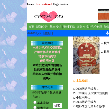
·
International
·Organization
Jcwater
首页
|
新闻公告
|
基本常识
|
资料下载
|
鉴赏交流
|
学术专题
|
论
2026年8月9日星期日
重要声明
→
抗战
本站为学术性交流网站
→
抗
严禁宣扬法西斯精神
转载本站内容
请注明出处
本站所交流探讨的物品
除已标注物品所属外
均为本人收藏并亲自拍
照展示
□
本站动态
↓
网站调查
□
2026网站已续费 ...
你对本站哪个版块最感
□
《中國近現代制式短劍圖..
兴趣？
□
小红书号 ...
□
2025网站已续费 ...
基本常识
□
增补朱文记第四个版本 ...
学术专著