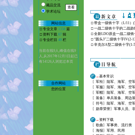
藏品交流
学术论坛
□
带盒一级铁十字（L/11）
(
网站信息
□
一战二级铁十字的二战勋饰(Pr
□ 专业文章
1358
篇
□
全新LDO原盒一战二级铁十
□ 资料下载
67
辑
□
“圆头3”二级铁十字IV
(2-1
□ 专业栏目
49
栏
□
辛克尔A型二级铁十字
(1-5
当前在线9人,峰值在线9
人,从2017年12月1日起已
有14126人浏览过本页
→
基本常识
〖
军衔
〗
陆军
、
海军
、
空
合作网站
〖
军服
〗
陆军
、
海军
、
空
您的位置
〖
军帽
〗
陆军
、
海军
、
空
〖
装备
〗
单兵装备
、
周边
〖
符号
〗
陆军
、
海军
、
空
〖
勋章荣誉
〗
军事人员
、
→
资料下载
〖
歌曲
〗
军事类
、
流行类
〖
海报
〗
军用
、
民用