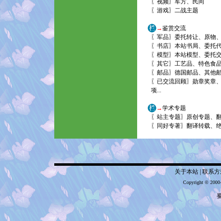
〖
视频
〗
军方
、
民间
〖
游戏
〗
二战主题
→
鉴赏交流
〖
军品
〗
委托转让
、
原物
〖
书店
〗
本站书局
、
委托
〖
模型
〗
本站模型
、
委托
〖
其它
〗
工艺品
、
特色食
〖
邮品
〗
德国邮品
、
其他
〖
已交流回顾
〗
勋章奖章
项
...
→
学术专题
〖
站主专题
〗
原创专题
、
〖
同好专著
〗
翻译转载
、
关于本站
|
联系方
Copyright © 2000
蜀